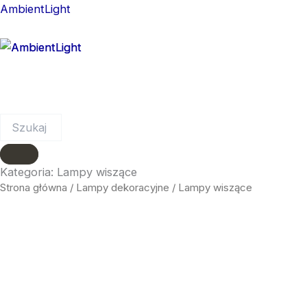
Skip
AmbientLight
to
content
Menu
Menu
Kategoria: Lampy wiszące
Strona główna
/
Lampy dekoracyjne
/ Lampy wiszące