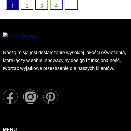
1
2
3
4
→
Naszą misją jest dostarczanie wysokiej jakości oświetlenia,
które łączy w sobie innowacyjny design i funkcjonalność,
tworząc wyjątkowe przestrzenie dla naszych klientów.
F
I
P
a
n
i
c
s
n
MENU