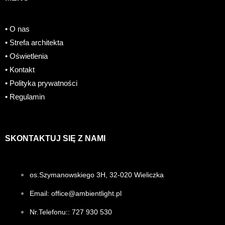
e
t
t
• O nas
b
a
e
• Strefa architekta
o
g
r
• Oświetlenia
• Kontakt
o
r
e
• Polityka prywatności
• Regulamin
k
a
s
m
t
SKONTAKTUJ SIĘ Z NAMI
os.Szymanowskiego 3H, 32-020 Wieliczka
Email: office@ambientlight.pl
Nr.Telefonu:: 727 930 530