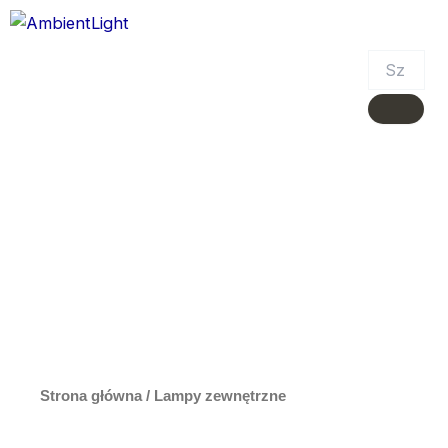
Skip
to
Menu
content
Kategoria: Lampy
Zewnętrzne
Strona główna
/ Lampy zewnętrzne