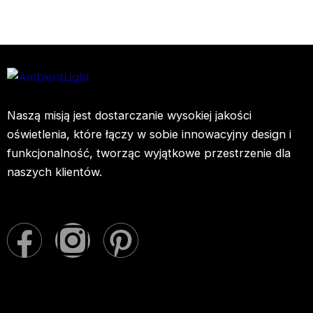
Naszą misją jest dostarczanie wysokiej jakości
oświetlenia, które łączy w sobie innowacyjny design i
funkcjonalność, tworząc wyjątkowe przestrzenie dla
naszych klientów.
F
I
P
a
n
i
c
s
n