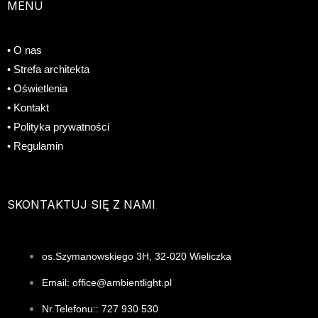
MENU
e
t
t
• O nas
b
a
e
• Strefa architekta
o
g
r
• Oświetlenia
• Kontakt
o
r
e
• Polityka prywatności
• Regulamin
k
a
s
m
t
SKONTAKTUJ SIĘ Z NAMI
os.Szymanowskiego 3H, 32-020 Wieliczka
Email: office@ambientlight.pl
Nr.Telefonu:: 727 930 530