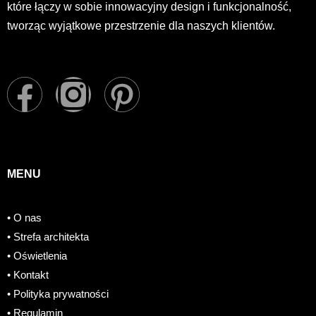
które łączy w sobie innowacyjny design i funkcjonalność,
tworząc wyjątkowe przestrzenie dla naszych klientów.
F
I
P
a
n
i
c
s
n
MENU
e
t
t
• O nas
b
a
e
• Strefa architekta
o
g
r
• Oświetlenia
• Kontakt
o
r
e
• Polityka prywatności
• Regulamin