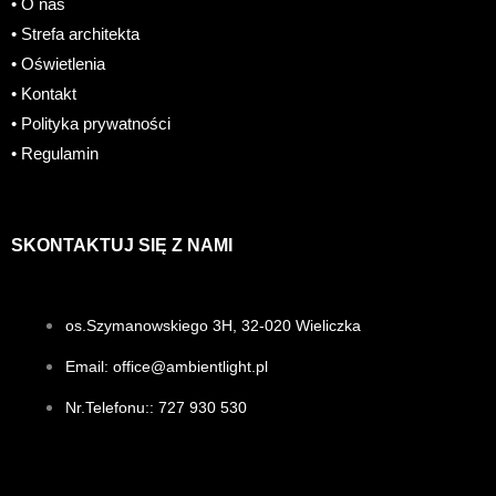
• O nas
b
a
e
• Strefa architekta
o
g
r
• Oświetlenia
• Kontakt
o
r
e
• Polityka prywatności
• Regulamin
k
a
s
m
t
SKONTAKTUJ SIĘ Z NAMI
os.Szymanowskiego 3H, 32-020 Wieliczka
Email: office@ambientlight.pl
Nr.Telefonu:: 727 930 530