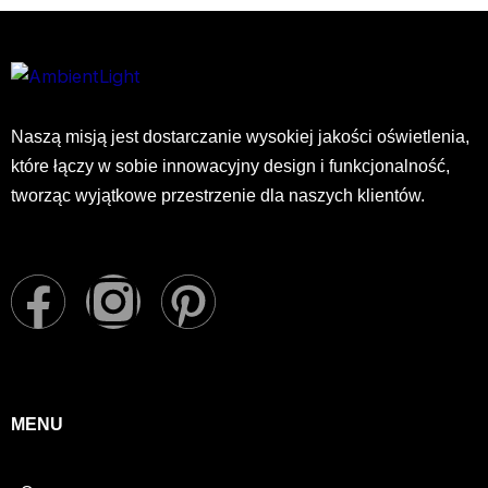
Naszą misją jest dostarczanie wysokiej jakości oświetlenia,
które łączy w sobie innowacyjny design i funkcjonalność,
tworząc wyjątkowe przestrzenie dla naszych klientów.
F
I
P
a
n
i
c
s
n
MENU
e
t
t