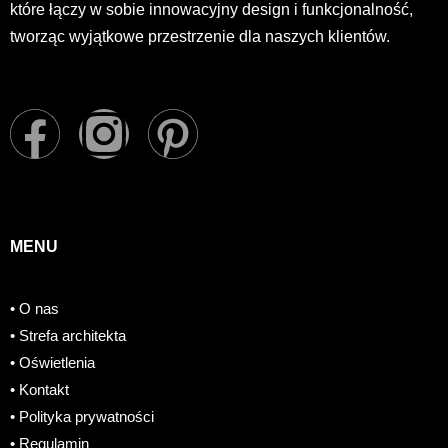
które łączy w sobie innowacyjny design i funkcjonalność,
tworząc wyjątkowe przestrzenie dla naszych klientów.
F
I
P
a
n
i
c
s
n
MENU
e
t
t
• O nas
b
a
e
• Strefa architekta
o
g
r
• Oświetlenia
• Kontakt
o
r
e
• Polityka prywatności
• Regulamin