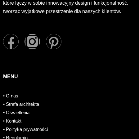
które łączy w sobie innowacyjny design i funkcjonalność,
tworząc wyjątkowe przestrzenie dla naszych klientów.
F
I
P
a
n
i
c
s
n
MENU
e
t
t
• O nas
b
a
e
• Strefa architekta
o
g
r
• Oświetlenia
• Kontakt
o
r
e
• Polityka prywatności
• Regulamin