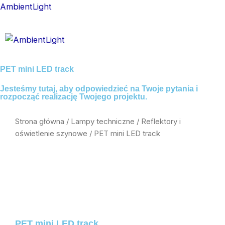
Skip
AmbientLight
to
content
Menu
PET mini LED track
Jesteśmy tutaj, aby odpowiedzieć na Twoje pytania i
rozpocząć realizację Twojego projektu.
Strona główna
/
Lampy techniczne
/
Reflektory i
oświetlenie szynowe
/ PET mini LED track
PET mini LED track