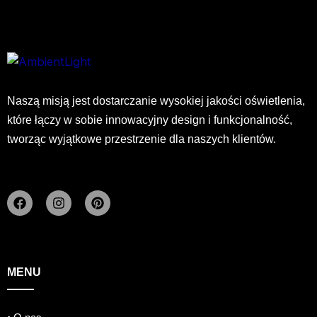
Naszą misją jest dostarczanie wysokiej jakości oświetlenia,
które łączy w sobie innowacyjny design i funkcjonalność,
tworząc wyjątkowe przestrzenie dla naszych klientów.
F
I
P
a
n
i
c
s
n
e
t
t
b
a
e
o
g
r
o
r
e
MENU
k
a
s
m
t