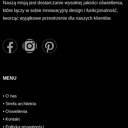
Naszą misją jest dostarczanie wysokiej jakości oświetlenia,
które łączy w sobie innowacyjny design i funkcjonalność,
tworząc wyjątkowe przestrzenie dla naszych klientów.
F
I
P
a
n
i
c
s
n
MENU
e
t
t
• O nas
b
a
e
• Strefa architekta
o
g
r
• Oświetlenia
• Kontakt
• Polityka prywatności