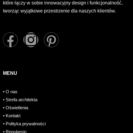
które łączy w sobie innowacyjny design i funkcjonalność,
tworząc wyjątkowe przestrzenie dla naszych klientów.
F
I
P
a
n
i
c
s
n
MENU
e
t
t
• O nas
b
a
e
• Strefa architekta
o
g
r
• Oświetlenia
• Kontakt
o
r
e
• Polityka prywatności
• Regulamin