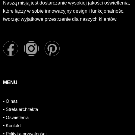
Naszą misją jest dostarczanie wysokiej jakości oświetlenia,
które łączy w sobie innowacyjny design i funkcjonalność,
tworząc wyjątkowe przestrzenie dla naszych klientów.
F
I
P
a
n
i
c
s
n
MENU
e
t
t
• O nas
b
a
e
• Strefa architekta
o
g
r
• Oświetlenia
• Kontakt
• Polityka prywatności