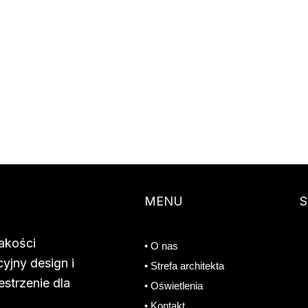
MENU
S
jakości
• O nas
yjny design i
• Strefa architekta
strzenie dla
• Oświetlenia
• Kontakt