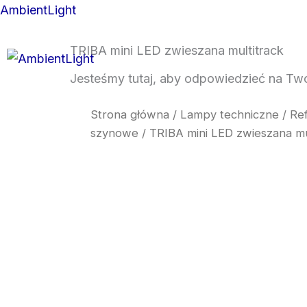
Skip
AmbientLight
to
content
TRIBA mini LED zwieszana multitrack
Jesteśmy tutaj, aby odpowiedzieć na Twoj
O N
Strona główna
/
Lampy techniczne
/
Ref
szynowe
/ TRIBA mini LED zwieszana mu