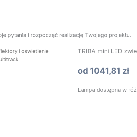
e pytania i rozpocząć realizację Twojego projektu.
AS
OŚWIETLENIE
OSPRZĘT ELEKTROINSTALACYJN
TRIBA mini LED zwie
lektory i oświetlenie
ltitrack
od
1041,81
zł
Lampa dostępna w róż