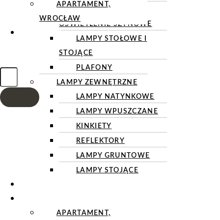
APARTAMENT,
REFLEKTORY I
WROCŁAW
OŚWIETLENIE SZYNOWE
KONTAKT
LAMPY STOŁOWE I
STOJĄCE
PLAFONY
LAMPY ZEWNĘTRZNE
LAMPY NATYNKOWE
LAMPY WPUSZCZANE
KINKIETY
REFLEKTORY
LAMPY GRUNTOWE
LAMPY STOJĄCE
OSPRZĘT ELEKTROINSTALACYJNY
REALIZACJE
APARTAMENT,