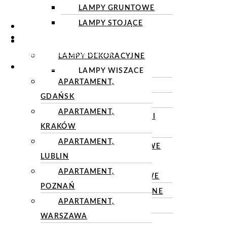
LAMPY GRUNTOWE
LAMPY STOJĄCE
O NAS
OSPRZĘT
OŚWIETLENIE
ELEKTROINSTALACYJNY
LAMPY DEKORACYJNE
REALIZACJE
LAMPY WISZĄCE
APARTAMENT,
PLAFONY
GDAŃSK
KINKIETY
APARTAMENT,
LAMPY BIURKOWE I
KRAKÓW
STOŁOWE
APARTAMENT,
LAMPY PODŁOGOWE
LUBLIN
LAMPY TECHNICZNE
APARTAMENT,
LAMPY NATYNKOWE
POZNAŃ
LAMPY WPUSZCZANE
APARTAMENT,
LAMPY WISZĄCE
WARSZAWA
KINKIETY