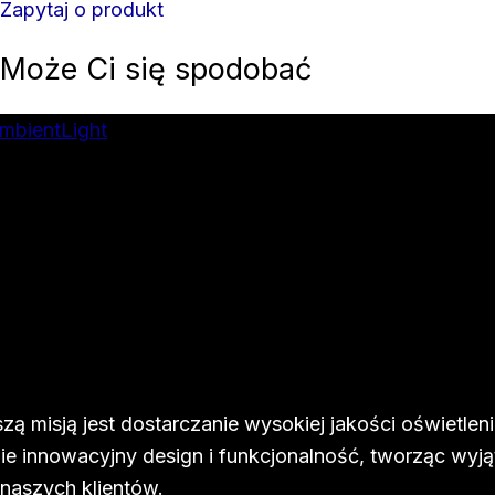
Zapytaj o produkt
Może Ci się spodobać
zą misją jest dostarczanie wysokiej jakości oświetleni
ie innowacyjny design i funkcjonalność, tworząc wyj
 naszych klientów.