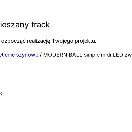
eszany track
rozpocząć realizację Twojego projektu.
ietlenie szynowe
/ MODERN BALL simple midi LED zwi
k