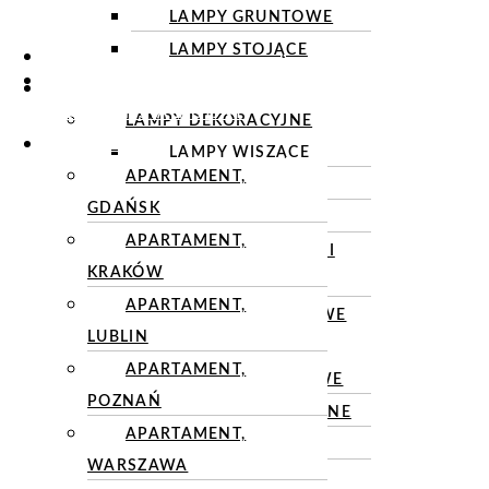
LAMPY GRUNTOWE
LAMPY STOJĄCE
O NAS
OSPRZĘT
OŚWIETLENIE
ELEKTROINSTALACYJNY
LAMPY DEKORACYJNE
REALIZACJE
LAMPY WISZĄCE
APARTAMENT,
PLAFONY
GDAŃSK
KINKIETY
APARTAMENT,
LAMPY BIURKOWE I
KRAKÓW
STOŁOWE
APARTAMENT,
LAMPY PODŁOGOWE
LUBLIN
LAMPY TECHNICZNE
APARTAMENT,
LAMPY NATYNKOWE
POZNAŃ
LAMPY WPUSZCZANE
APARTAMENT,
LAMPY WISZĄCE
WARSZAWA
KINKIETY