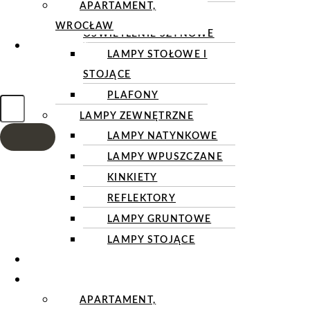
APARTAMENT,
REFLEKTORY I
WROCŁAW
OŚWIETLENIE SZYNOWE
KONTAKT
LAMPY STOŁOWE I
STOJĄCE
PLAFONY
LAMPY ZEWNĘTRZNE
LAMPY NATYNKOWE
LAMPY WPUSZCZANE
KINKIETY
REFLEKTORY
LAMPY GRUNTOWE
LAMPY STOJĄCE
OSPRZĘT ELEKTROINSTALACYJNY
REALIZACJE
APARTAMENT,