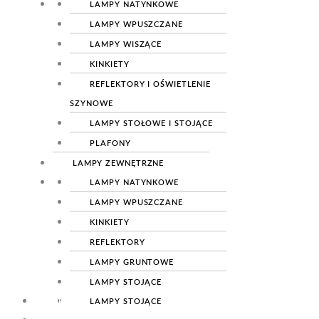
LAMPY NATYNKOWE
LAMPY TECHNICZNE
LAMPY NATYNKOWE
LAMPY WPUSZCZANE
LAMPY WPUSZCZANE
LAMPY WISZĄCE
LAMPY WISZĄCE
KINKIETY
KINKIETY
REFLEKTORY I OŚWIETLENIE
SZYNOWE
REFLEKTORY I OŚWIETLENIE
SZYNOWE
LAMPY STOŁOWE I STOJĄCE
LAMPY STOŁOWE I STOJĄCE
PLAFONY
PLAFONY
LAMPY ZEWNĘTRZNE
LAMPY NATYNKOWE
LAMPY ZEWNĘTRZNE
LAMPY NATYNKOWE
LAMPY WPUSZCZANE
LAMPY WPUSZCZANE
KINKIETY
KINKIETY
REFLEKTORY
REFLEKTORY
LAMPY GRUNTOWE
LAMPY GRUNTOWE
LAMPY STOJĄCE
OSPRZĘT
LAMPY STOJĄCE