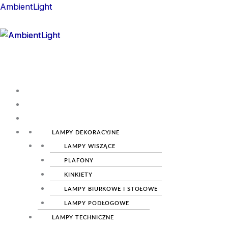
Skip
Menu
AmbientLight
to
content
Menu
O
NAS
O
OŚWIETLENIE
NAS
LAMPY DEKORACYJNE
OŚWIETLENIE
LAMPY WISZĄCE
LAMPY DEKORACYJNE
LAMPY WISZĄCE
PLAFONY
PLAFONY
KINKIETY
KINKIETY
LAMPY BIURKOWE I STOŁOWE
LAMPY BIURKOWE I STOŁOWE
LAMPY PODŁOGOWE
LAMPY PODŁOGOWE
LAMPY TECHNICZNE