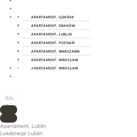
ELEKTROINSTALACYJNY
OSPRZĘT
REALIZACJE
ELEKTROINSTALACYJNY
APARTAMENT, GDAŃSK
REALIZACJE
APARTAMENT, GDAŃSK
APARTAMENT, KRAKÓW
APARTAMENT, KRAKÓW
APARTAMENT, LUBLIN
APARTAMENT, LUBLIN
APARTAMENT, POZNAŃ
APARTAMENT, POZNAŃ
APARTAMENT, WARSZAWA
APARTAMENT, WARSZAWA
APARTAMENT, WROCŁAW
KONTAKT
APARTAMENT, WROCŁAW
KONTAKT
Apartament, Lublin
Lokalizacja: Lublin