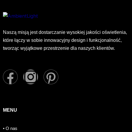
Naszą misją jest dostarczanie wysokiej jakości oświetlenia,
które łączy w sobie innowacyjny design i funkcjonalność,
tworząc wyjątkowe przestrzenie dla naszych klientów.
F
I
P
a
n
i
c
s
n
MENU
e
t
t
• O nas